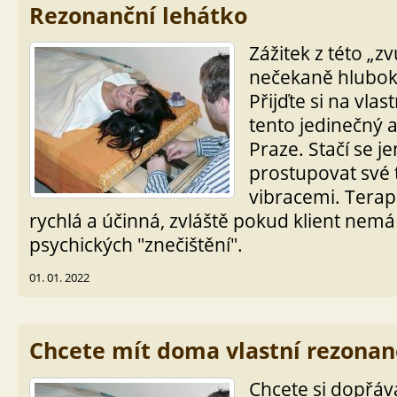
Rezonanční lehátko
Zážitek z této „z
nečekaně hluboký
Přijďte si na vlas
tento jedinečný a
Praze. Stačí se j
prostupovat své 
vibracemi. Terap
rychlá a účinná, zvláště pokud klient nemá 
psychických "znečištění".
01. 01. 2022
Chcete mít doma vlastní rezonan
Chcete si dopřáv