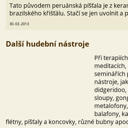
Tato původem peruánská píšťala je z kera
brazilského křišťálu. Stačí se jen uvolnit a
30. 03. 2013
Další hudební nástroje
Při terapiích
meditacích,
seminářích 
nástroje, ja
didgeridoo,
sloupy, gon
metalofony,
balafony, ka
flétny, píšťaly a koncovky, různé bubny apo