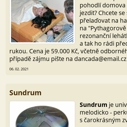
pohodlí domova
jezdit? Chcete se
přelaďovat na h
na "Pythagorov
rezonanční lehát
a tak ho rádi p
rukou. Cena je 59.000 Kč, včetně odbornéh
případě zájmu pište na dancada@email.cz
06. 02. 2021
Sundrum
Sundrum
je univ
melodicko - perk
s čarokrásným z