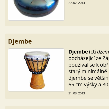
27. 02. 2014
Djembe
Djembe
(čti
džem
pocházející ze Zá
používal se k ob
starý minimálně 2
djembe se větši
65 cm výšky a 3
31. 03. 2013