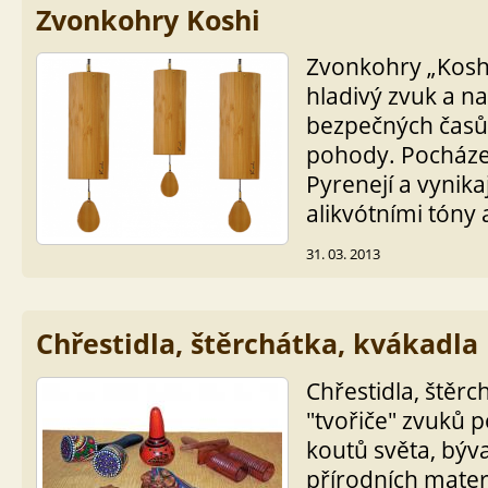
Zvonkohry Koshi
Zvonkohry „Kosh
hladivý zvuk a na
bezpečných časů d
pohody. Pocháze
Pyrenejí a vynika
alikvótními tóny 
31. 03. 2013
Chřestidla, štěrchátka, kvákadla
Chřestidla, štěrc
"tvořiče" zvuků p
koutů světa, býva
přírodních materi