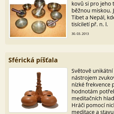
kovů si pro jeho 
běžnou miskou. 
Tibet a Nepál, kd
tisíciletí př. n. l.
30. 03. 2013
Sférická píšťala
Světově unikátní
nástrojem zvukov
nízké frekvence 
hodnotám potře
meditačních hladi
Hráči pomocí nic
meditace a stavu