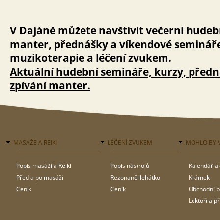
V Dajáně můžete navštívit večerní hudeb
manter, přednášky a víkendové semináře,
muzikoterapie a léčení zvukem.
Aktuální hudební semináře, kurzy, předn
zpívání manter.
MASÁŽE A REIKI
LÉČENÍ ZVUKEM
MOHLO BY V
Popis masáží a Reiki
Popis nástrojů
Kalendář ak
Před a po masáži
Rezonančí lehátko
Krámek
Ceník
Ceník
Obchodní 
Lektoři a p