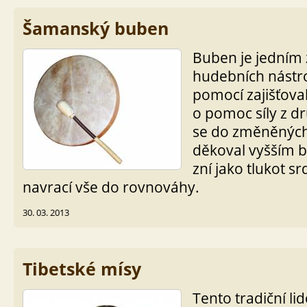
Šamanský buben
Buben je jedním 
hudebních nástroj
pomocí zajišťoval
o pomoc síly z d
se do změněných
děkoval vyšším 
zní jako tlukot 
navrací vše do rovnováhy.
30. 03. 2013
Tibetské mísy
Tento tradiční lid